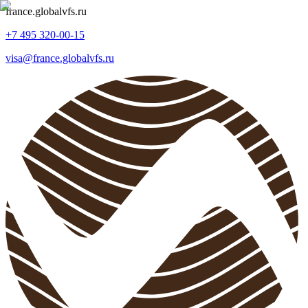
france
.
globalvfs.ru
+7 495 320-00-15
visa@france.globalvfs.ru