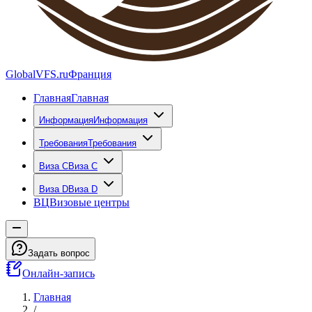
GlobalVFS.ru
Франция
Главная
Главная
Информация
Информация
Требования
Требования
Виза C
Виза C
Виза D
Виза D
ВЦ
Визовые центры
Задать вопрос
Онлайн-запись
Главная
/